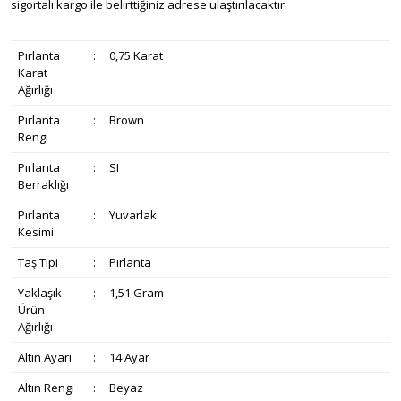
sigortalı kargo ile belirttiğiniz adrese ulaştırılacaktır.
Pırlanta
:
0,75 Karat
Karat
Ağırlığı
Pırlanta
:
Brown
Rengi
Pırlanta
:
SI
Berraklığı
Pırlanta
:
Yuvarlak
Kesimi
Taş Tipi
:
Pırlanta
Yaklaşık
:
1,51 Gram
Ürün
Ağırlığı
Altın Ayarı
:
14 Ayar
Altın Rengi
:
Beyaz