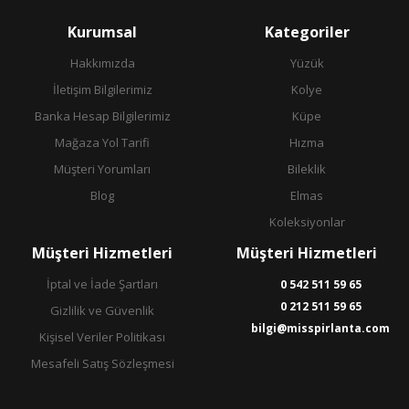
Kurumsal
Kategoriler
Hakkımızda
Yüzük
İletişim Bilgilerimiz
Kolye
Banka Hesap Bilgilerimiz
Küpe
Mağaza Yol Tarifi
Hızma
Müşteri Yorumları
Bileklik
Blog
Elmas
Koleksiyonlar
Müşteri Hizmetleri
Müşteri Hizmetleri
İptal ve İade Şartları
0 542 511 59 65
0 212 511 59 65
Gizlilik ve Güvenlik
bilgi@misspirlanta.com
Kişisel Veriler Politikası
Mesafeli Satış Sözleşmesi