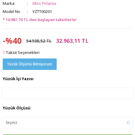
Marka
Miss Pırlanta
Model No
YZTT00201
* 10.987,70 TL den başlayan taksitlerle!
-%40
32.963,11 TL
54.938,52 TL
Taksit Seçenekleri
Yüzük Ölçümü Bilmiyorum
Yüzük İçi Yazısı
Yüzük Ölçüsü