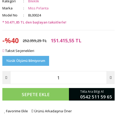
Kategori
Bileklik
Marka
Miss Pırlanta
Model No
BL00024
* 50.471,85 TL den başlayan taksitlerle!
-%40
151.415,55 TL
252.359,25 TL
Taksit Seçenekleri
Yüzük Ölçümü Bilmiyorum
Tıkla Ara Bilgi Al
SEPETE EKLE
0542 511 59 65
Favorime Ekle
Ürünü Arkadaşına Öner