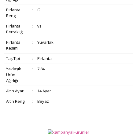
Pırlanta
:
G
Rengi
Pırlanta
:
vs
Berraklığı
Pırlanta
:
Yuvarlak
Kesimi
Taş Tipi
:
Pırlanta
Yaklaşık
:
7.84
Ürün
Ağırlığı
Altın Ayarı
:
14 Ayar
Altın Rengi
:
Beyaz
Bu ürünün fiyat bilgisi, resim, ürün açıklamalarında ve diğer
konularda yetersiz gördüğünüz noktaları öneri formunu
Bu ürüne ilk yorumu siz yapın!
Ürün hakkında henüz soru sorulmamış.
kullanarak tarafımıza iletebilirsiniz.