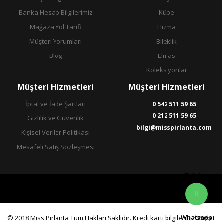
Banka Hesap Bilgilerimiz
Küpe
Mağaza Yol Tarifi
Hızma
Müşteri Yorumları
Bileklik
Blog
Elmas
Koleksiyonlar
Müşteri Hizmetleri
Müşteri Hizmetleri
İptal ve İade Şartları
0 542 511 59 65
0 212 511 59 65
Gizlilik ve Güvenlik
bilgi@misspirlanta.com
Kişisel Veriler Politikası
Mesafeli Satış Sözleşmesi
Telefon
Whatsapp
© 2018 Miss Pırlanta Tüm Hakları Saklıdır. Kredi kartı bilgileriniz 256bit