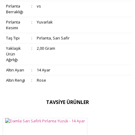
Pırlanta
:
vs
Berraklığı
Pırlanta
:
Yuvarlak
Kesimi
Taş Tipi
:
Pırlanta, Sarı Safir
Yaklaşık
:
2,00 Gram
Ürün
Ağırlığı
Altın Ayarı
:
14 Ayar
Altın Rengi
:
Rose
Bu ürünün fiyat bilgisi, resim, ürün açıklamalarında ve diğer
TAVSİYE ÜRÜNLER
konularda yetersiz gördüğünüz noktaları öneri formunu
Bu ürüne ilk yorumu siz yapın!
Ürün hakkında henüz soru sorulmamış.
kullanarak tarafımıza iletebilirsiniz.
Görüş ve önerileriniz için teşekkür ederiz.
Yorum Yaz
Soru Sor
Ürün resmi kalitesiz, bozuk veya görüntülenemiyor.