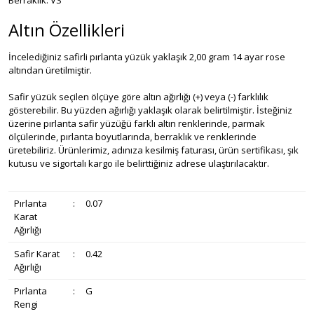
Berraklık: VS
Altın Özellikleri
İncelediğiniz safirli pırlanta yüzük yaklaşık 2,00 gram 14 ayar rose
altından üretilmiştir.
Safir yüzük seçilen ölçüye göre altın ağırlığı (+) veya (-) farklılık
gösterebilir. Bu yüzden ağırlığı yaklaşık olarak belirtilmiştir. İsteğiniz
üzerine pırlanta safir yüzüğü farklı altın renklerinde, parmak
ölçülerinde, pırlanta boyutlarında, berraklık ve renklerinde
üretebiliriz. Ürünlerimiz, adınıza kesilmiş faturası, ürün sertifikası, şık
kutusu ve sigortalı kargo ile belirttiğiniz adrese ulaştırılacaktır.
Pırlanta
:
0.07
Karat
Ağırlığı
Safir Karat
:
0.42
Ağırlığı
Pırlanta
:
G
Rengi