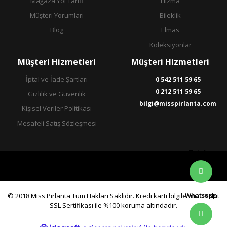
Mağaza Yol Tarifi
Hızma
Müşteri Yorumları
Bileklik
Blog
Elmas
Koleksiyonlar
Müşteri Hizmetleri
Müşteri Hizmetleri
İptal ve İade Şartları
0 542 511 59 65
0 212 511 59 65
Gizlilik ve Güvenlik
bilgi@misspirlanta.com
Kişisel Veriler Politikası
Mesafeli Satış Sözleşmesi
Telefon
Whatsapp
© 2018 Miss Pırlanta Tüm Hakları Saklıdır. Kredi kartı bilgileriniz 256bit
SSL Sertifikası ile %100 koruma altındadır.