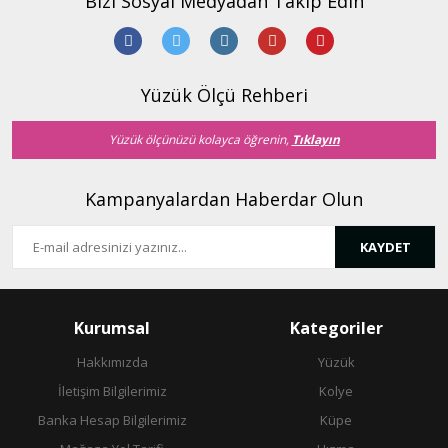
Bizi Sosyal Medyadan Takip Edin
Yüzük Ölçü Rehberi
Yüzük ölçünüzü kolayca öğrenin,
Tıklayın
Kampanyalardan Haberdar Olun
KAYDET
Kurumsal
Kategoriler
Hakkımızda
Yüzük
İletişim Bilgilerimiz
Kolye
Banka Hesap Bilgilerimiz
Küpe