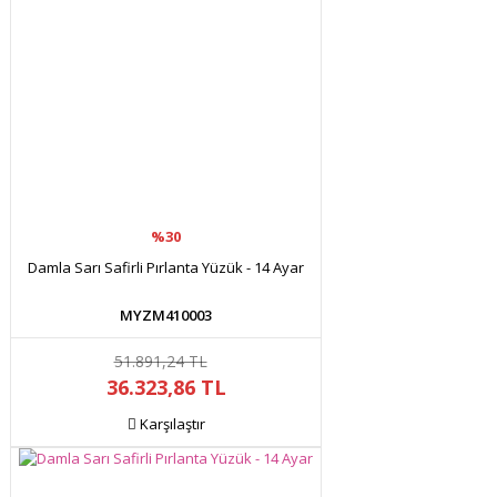
Ürün açıklamasında eksik bilgiler bulunuyor.
Ürün bilgilerinde hatalar bulunuyor.
Ürün fiyatı diğer sitelerden daha pahalı.
Bu ürüne benzer farklı alternatifler olmalı.
%30
Gönder
Damla Sarı Safirli Pırlanta Yüzük - 14 Ayar
MYZM410003
51.891,24 TL
36.323,86 TL
Karşılaştır