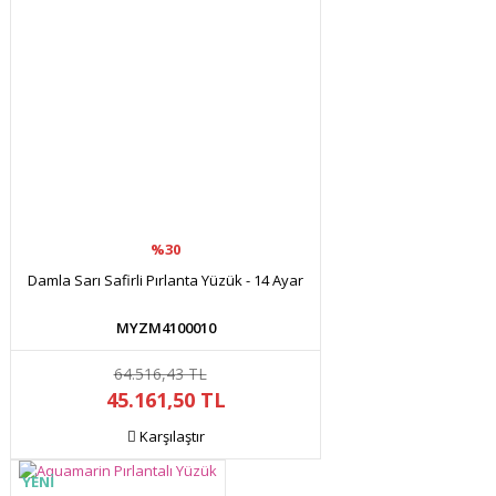
%30
Damla Sarı Safirli Pırlanta Yüzük - 14 Ayar
MYZM4100010
64.516,43 TL
45.161,50 TL
Karşılaştır
YENİ