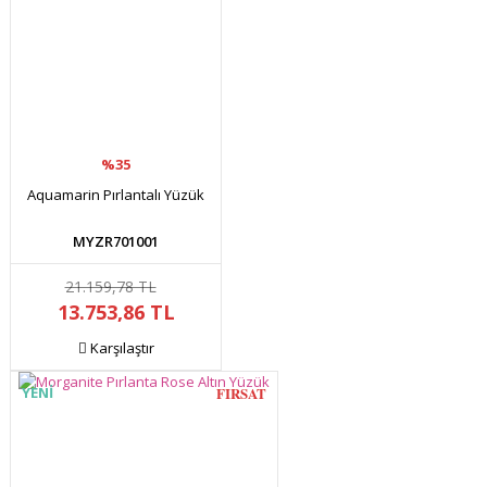
%35
Aquamarin Pırlantalı Yüzük
MYZR701001
21.159,78 TL
13.753,86 TL
Karşılaştır
YENİ
FIRSAT