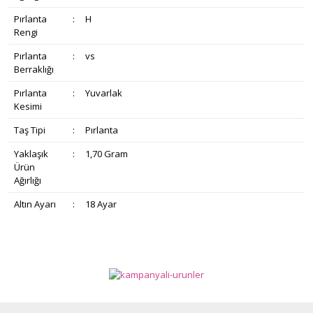
Pırlanta
:
H
Rengi
Pırlanta
:
vs
Berraklığı
Pırlanta
:
Yuvarlak
Kesimi
Taş Tipi
:
Pırlanta
Yaklaşık
:
1,70 Gram
Ürün
Ağırlığı
Altın Ayarı
:
18 Ayar
Bu ürünün fiyat bilgisi, resim, ürün açıklamalarında ve diğer
konularda yetersiz gördüğünüz noktaları öneri formunu
Bu ürüne ilk yorumu siz yapın!
Ürün hakkında henüz soru sorulmamış.
kullanarak tarafımıza iletebilirsiniz.
Görüş ve önerileriniz için teşekkür ederiz.