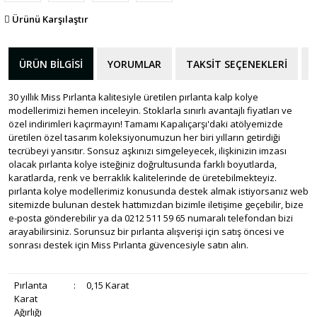
Ürünü Karşılaştır
ÜRÜN BILGISI
YORUMLAR
TAKSIT SEÇENEKLERI
30 yıllık Miss Pırlanta kalitesiyle üretilen pırlanta kalp kolye
modellerimizi hemen inceleyin. Stoklarla sınırlı avantajlı fiyatları ve
özel indirimleri kaçırmayın! Tamamı Kapalıçarşı'daki atölyemizde
üretilen özel tasarım koleksiyonumuzun her biri yılların getirdiği
tecrübeyi yansıtır. Sonsuz aşkınızı simgeleyecek, ilişkinizin imzası
olacak pırlanta kolye isteğiniz doğrultusunda farklı boyutlarda,
karatlarda, renk ve berraklık kalitelerinde de üretebilmekteyiz.
pırlanta kolye modellerimiz konusunda destek almak istiyorsanız web
sitemizde bulunan destek hattımızdan bizimle iletişime geçebilir, bize
e-posta gönderebilir ya da 0212 511 59 65 numaralı telefondan bizi
arayabilirsiniz. Sorunsuz bir pırlanta alışverişi için satış öncesi ve
sonrası destek için Miss Pırlanta güvencesiyle satın alın.
Pırlanta
:
0,15 Karat
Karat
Ağırlığı