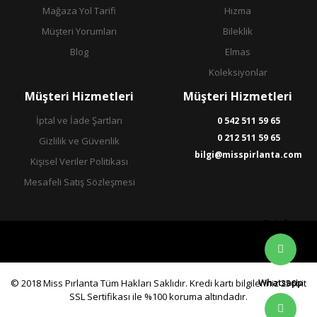
Mağaza Yol Tarifi
Hızma
Müşteri Yorumları
Bileklik
Blog
Elmas
Koleksiyonlar
Müşteri Hizmetleri
Müşteri Hizmetleri
İptal ve İade Şartları
0 542 511 59 65
0 212 511 59 65
Gizlilik ve Güvenlik
bilgi@misspirlanta.com
Kişisel Veriler Politikası
Mesafeli Satış Sözleşmesi
Telefon
Whatsapp
© 2018 Miss Pırlanta Tüm Hakları Saklıdır. Kredi kartı bilgileriniz 256bit
SSL Sertifikası ile %100 koruma altındadır.