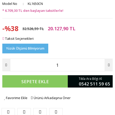
Model No
KL1650CN
* 6.709,30 TL den başlayan taksitlerle!
-%38
20.127,90 TL
32.526,59 TL
Taksit Seçenekleri
Yüzük Ölçümü Bilmiyorum
Tıkla Ara Bilgi Al
SEPETE EKLE
0542 511 59 65
Favorime Ekle
Ürünü Arkadaşına Öner