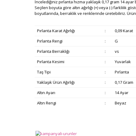
İncelediğiniz pırlanta hızma yaklaşık 0,17 gram 14 ayar b
Seçilen boyuta göre altın ağırlığı (+) veya (-) farklılık gö
boyutlarında, berraklık ve renklerinde üretebiliriz. Ürünle
Pırlanta Karat Ağırlığı
:
0,09 Karat
Pırlanta Rengi
:
G
Pırlanta Berraklığı
:
vs
Pırlanta Kesimi
:
Yuvarlak
Taş Tipi
:
Pırlanta
Yaklaşık Ürün Ağırlığı
:
0,17 Gram
Altın Ayarı
:
14 Ayar
Altın Rengi
:
Beyaz
Bu ürünün fiyat bilgisi, resim, ürün açıklamalarında v
Görüş ve önerileriniz için teşekkür ederiz.