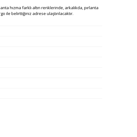
ırlanta hızma farklı altın renklerinde, arkalıkda, pırlanta
 ile belirttiğiniz adrese ulaştırılacaktır.
rafımıza iletebilirsiniz.