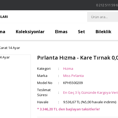
0 212 511 59 
LARI
ma
Koleksiyonlar
Elmas
Set
Bileklik
Karat 14 Ayar
Pırlanta Hızma - Kare Tırnak 0,
Kategori
Hızma
Marka
Miss Pırlanta
Model No
KPH5500209
Teslimat
En Geç 3 İş Gününde Kargoya Veril
Süresi
Havale
9.536,67 TL (%5,00 havale indirimi)
* 3.346,20 TL den başlayan taksitlerle!