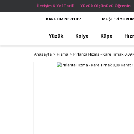
İletişim & Yol Tarifi
Yüzük Ölçünüzü Öğrenin
KARGOM NEREDE?
MÜŞTERİ YORUM
Yüzük
Kolye
Küpe
Hız
Anasayfa
Hızma
Pırlanta Hızma - Kare Tırnak 0,09 