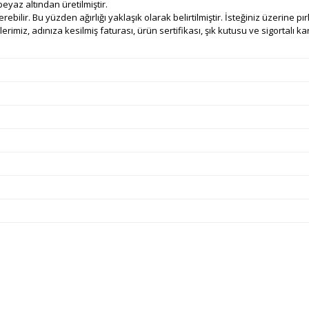
eyaz altından üretilmiştir.
sterebilir. Bu yüzden ağırlığı yaklaşık olarak belirtilmiştir. İsteğiniz üzerine p
rimiz, adınıza kesilmiş faturası, ürün sertifikası, şık kutusu ve sigortalı kargo
e diğer konularda yetersiz gördüğünüz noktaları öneri formunu kullanarak ta
Bu ürüne ilk yorumu siz yapın!
Ürün hakkında henüz soru sorulmamış.