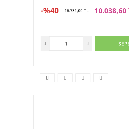
-%40
10.038,60
16.731,00 TL
SEP