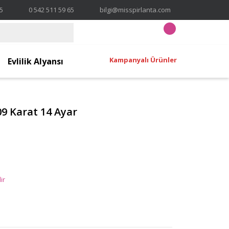
65
0 542 511 59 65
bilgi@misspirlanta.com
Kampanyalı Ürünler
Evlilik Alyansı
09 Karat 14 Ayar
ir