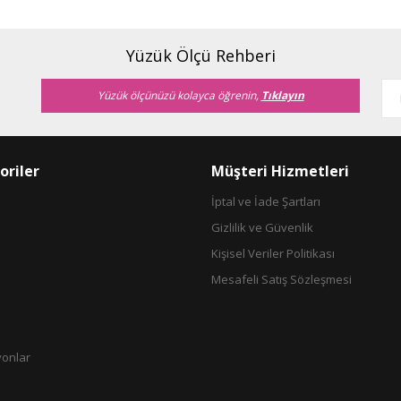
Yorum Yaz
Soru Sor
Yüzük Ölçü Rehberi
Yüzük ölçünüzü kolayca öğrenin,
Tıklayın
oriler
Müşteri Hizmetleri
İptal ve İade Şartları
Gizlilik ve Güvenlik
Gönder
Kişisel Veriler Politikası
Mesafeli Satış Sözleşmesi
yonlar