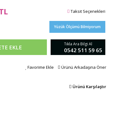
 TL
Taksit Seçenekleri
Yüzük Ölçümü Bilmiyorum
Tıkla Ara Bilgi Al
ETE EKLE
0542 511 59 65
Favorime Ekle
Ürünü Arkadaşına Öner
Ürünü Karşılaştır