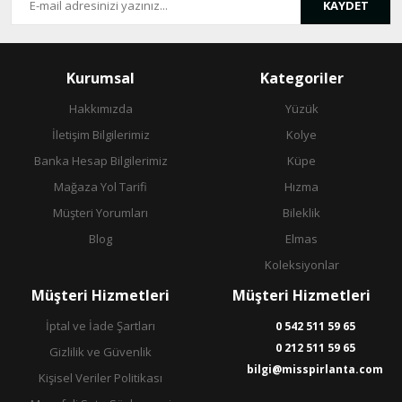
KAYDET
Gönder
Kurumsal
Kategoriler
Hakkımızda
Yüzük
İletişim Bilgilerimiz
Kolye
Banka Hesap Bilgilerimiz
Küpe
Mağaza Yol Tarifi
Hızma
Müşteri Yorumları
Bileklik
Blog
Elmas
Koleksiyonlar
Müşteri Hizmetleri
Müşteri Hizmetleri
İptal ve İade Şartları
0 542 511 59 65
0 212 511 59 65
Gizlilik ve Güvenlik
bilgi@misspirlanta.com
Kişisel Veriler Politikası