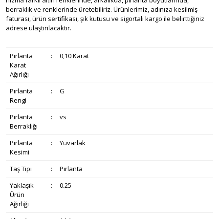
hızma farklı altın renklerinde, arkalıkda, pırlanta boyutlarında,
berraklık ve renklerinde üretebiliriz. Ürünlerimiz, adınıza kesilmiş
faturası, ürün sertifikası, şık kutusu ve sigortalı kargo ile belirttiğiniz
adrese ulaştırılacaktır.
Pırlanta
:
0,10 Karat
Karat
Ağırlığı
Pırlanta
:
G
Rengi
Pırlanta
:
vs
Berraklığı
Pırlanta
:
Yuvarlak
Kesimi
Taş Tipi
:
Pırlanta
Yaklaşık
:
0.25
Ürün
Ağırlığı