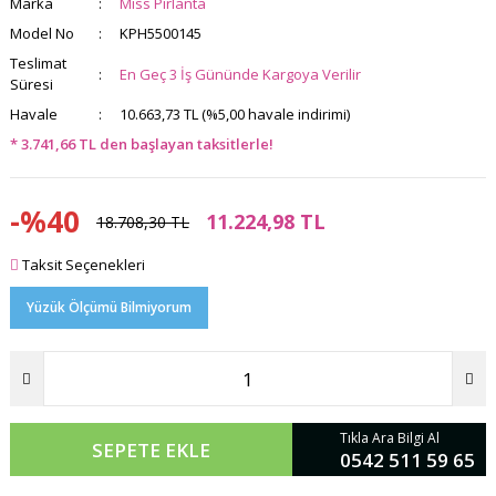
Marka
Miss Pırlanta
Model No
KPH5500145
Teslimat
En Geç 3 İş Gününde Kargoya Verilir
Süresi
Havale
10.663,73 TL (%5,00 havale indirimi)
* 3.741,66 TL den başlayan taksitlerle!
-%40
11.224,98 TL
18.708,30 TL
Taksit Seçenekleri
Yüzük Ölçümü Bilmiyorum
Tıkla Ara Bilgi Al
SEPETE EKLE
0542 511 59 65