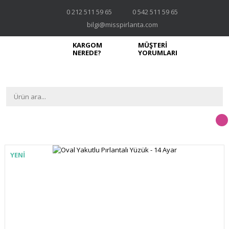
0 212 511 59 65
0 542 511 59 65
bilgi@misspirlanta.com
KARGOM
MÜŞTERİ
NEREDE?
YORUMLARI
YENİ