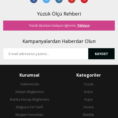
Ürün bilgilerinde hatalar bulunuyor.
Ürün fiyatı diğer sitelerden daha pahalı.
Yüzük Ölçü Rehberi
Bu ürüne benzer farklı alternatifler olmalı.
Yüzük ölçünüzü kolayca öğrenin,
Tıklayın
Kampanyalardan Haberdar Olun
KAYDET
Gönder
Kurumsal
Kategoriler
Hakkımızda
Yüzük
İletişim Bilgilerimiz
Kolye
Banka Hesap Bilgilerimiz
Küpe
Mağaza Yol Tarifi
Hızma
Müşteri Yorumları
Bileklik