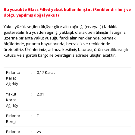
Bu yüzükte Glass Filled yakut kullanılmıştır. (Renklendirilmiş ve
dolgu yapılmış doğal yakut)
Yakut yüzük seçilen ölçüye göre altın ağırlığı (+) veya (-) farklılık
gösterebilir. Bu yüzden ağırlığı yaklaşık olarak belirtilmiştir. İsteğiniz
üzerine pırlanta yakut yüzüğü farklı altın renklerinde, parmak
ölçülerinde, pırlanta boyutlarında, berraklık ve renklerinde
üretebiliriz. Ürünlerimiz, adınıza kesilmiş faturası, ürün sertifikası, şık
kutusu ve sigortalı kargo ile belirttiğiniz adrese ulaştırılacaktır.
Pırlanta
:
0,17 Karat
Karat
Ağırlığı
Yakut
:
2.01
Karat
Ağırlığı
Pırlanta
:
F
Rengi
Pırlanta
:
vs