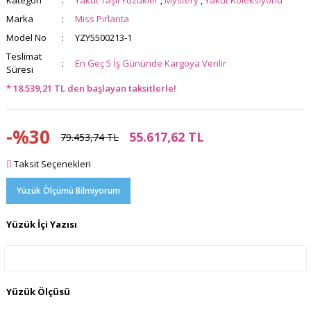
Kategori
Yakut Taşlı Yüzükler
,
Mystery
,
Yakut Koleksiyonu
Marka
Miss Pırlanta
Model No
YZY5500213-1
Teslimat
En Geç 5 İş Gününde Kargoya Verilir
Süresi
* 18.539,21 TL den başlayan taksitlerle!
-%30
55.617,62 TL
79.453,74 TL
Taksit Seçenekleri
Yüzük Ölçümü Bilmiyorum
Yüzük İçi Yazısı
Yüzük Ölçüsü