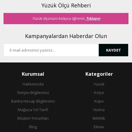
Ürün fiyatı diğer sitelerden daha pahalı.
Yüzük Ölçü Rehberi
Bu ürüne benzer farklı alternatifler olmalı.
Yüzük ölçünüzü kolayca öğrenin,
Tıklayın
Kampanyalardan Haberdar Olun
KAYDET
Gönder
Kurumsal
Kategoriler
Hakkımızda
Yüzük
İletişim Bilgilerimiz
Kolye
Banka Hesap Bilgilerimiz
Küpe
Mağaza Yol Tarifi
Hızma
Müşteri Yorumları
Bileklik
Blog
Elmas