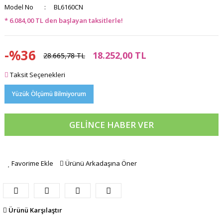
Model No
BL6160CN
* 6.084,00 TL den başlayan taksitlerle!
-%36
18.252,00 TL
28.665,78 TL
Taksit Seçenekleri
Yüzük Ölçümü Bilmiyorum
GELİNCE HABER VER
Favorime Ekle
Ürünü Arkadaşına Öner
Ürünü Karşılaştır