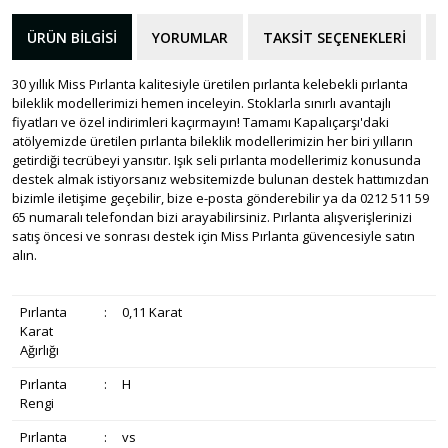
ÜRÜN BILGISI
YORUMLAR
TAKSIT SEÇENEKLERI
30 yıllık Miss Pırlanta kalitesiyle üretilen pırlanta kelebekli pırlanta
bileklik modellerimizi hemen inceleyin. Stoklarla sınırlı avantajlı
fiyatları ve özel indirimleri kaçırmayın! Tamamı Kapalıçarşı'daki
atölyemizde üretilen pırlanta bileklik modellerimizin her biri yılların
getirdiği tecrübeyi yansıtır. Işık seli pırlanta modellerimiz konusunda
destek almak istiyorsanız websitemizde bulunan destek hattımızdan
bizimle iletişime geçebilir, bize e-posta gönderebilir ya da 0212 511 59
65 numaralı telefondan bizi arayabilirsiniz. Pırlanta alışverişlerinizi
satış öncesi ve sonrası destek için Miss Pırlanta güvencesiyle satın
alın.
Pırlanta
:
0,11 Karat
Karat
Ağırlığı
Pırlanta
:
H
Rengi
Pırlanta
:
vs