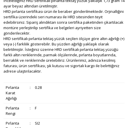
İncelediğiniz HRD sertifikalı pırlanta tektaş yüzük yaklaşık 1,73 gram 14
ayar beyaz altından üretilmiştir.
HRD pırlanta sertifikası ürün ile beraber gönderilmektedir. Orjinalliğini
sertifika üzerindeki seri numarası ile HRD sitesinden teyit
edebilirsiniz. Sipariş alındıktan sonra sertifika paketinden çıkartılacak
montüre yerleştirilip sertifika ve belgeleri ayriyetten size
gönderilecektir.
HRD sertifikalı pırlanta tektaş yüzük seçilen ölçüye göre altın ağırlığı (+)
veya (-) farklılık gösterebilir. Bu yüzden ağırlığı yaklaşık olarak
belirtilmiştir. İsteğiniz üzerine HRD sertifikalı pırlanta tektaş yüzüğü
farklı altın renklerinde, parmak ölçülerinde, pırlanta boyutlarında,
berraklık ve renklerinde üretebiliriz. Ürünlerimiz, adınıza kesilmiş
faturası, ürün sertifikası, şık kutusu ve sigortalı kargo ile belirttiğiniz
adrese ulaştırılacaktır.
Pırlanta
:
0.28
Karat
Ağırlığı
Pırlanta
:
F
Rengi
Pırlanta
:
SI2