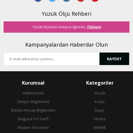
Ürün bilgilerinde hatalar bulunuyor.
Ürün fiyatı diğer sitelerden daha pahalı.
Yüzük Ölçü Rehberi
Bu ürüne benzer farklı alternatifler olmalı.
Yüzük ölçünüzü kolayca öğrenin,
Tıklayın
Kampanyalardan Haberdar Olun
KAYDET
Gönder
Kurumsal
Kategoriler
Hakkımızda
Yüzük
İletişim Bilgilerimiz
Kolye
Banka Hesap Bilgilerimiz
Küpe
Mağaza Yol Tarifi
Hızma
Müşteri Yorumları
Bileklik