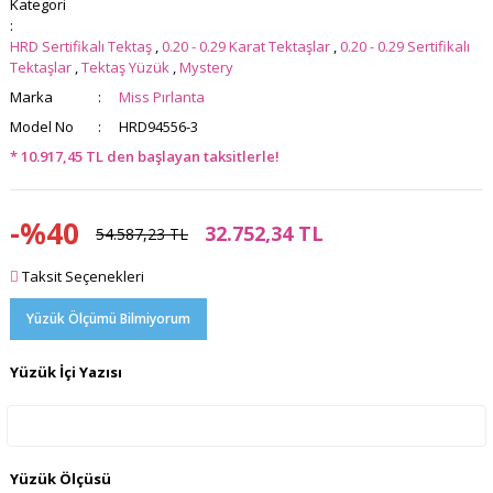
Kategori
HRD Sertifikalı Tektaş
,
0.20 - 0.29 Karat Tektaşlar
,
0.20 - 0.29 Sertifikalı
Tektaşlar
,
Tektaş Yüzük
,
Mystery
Marka
Miss Pırlanta
Model No
HRD94556-3
* 10.917,45 TL den başlayan taksitlerle!
-%40
32.752,34 TL
54.587,23 TL
Taksit Seçenekleri
Yüzük Ölçümü Bilmiyorum
Yüzük İçi Yazısı
Yüzük Ölçüsü