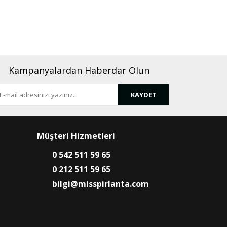
rafımıza iletebilirsiniz.
Kampanyalardan Haberdar Olun
KAYDET
Müşteri Hizmetleri
0 542 511 59 65
0 212 511 59 65
bilgi@misspirlanta.com