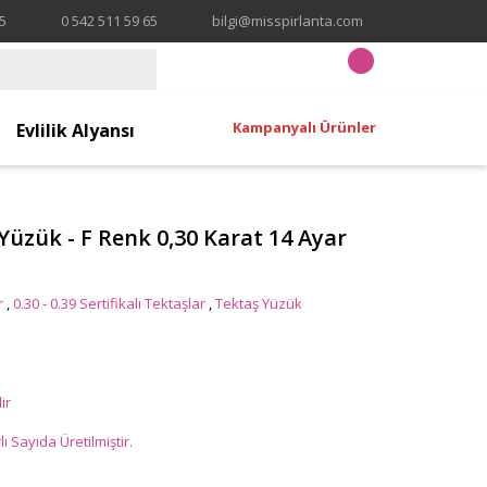
65
0 542 511 59 65
bilgi@misspirlanta.com
Kampanyalı Ürünler
Evlilik Alyansı
 Yüzük - F Renk 0,30 Karat 14 Ayar
r
,
0.30 - 0.39 Sertifikalı Tektaşlar
,
Tektaş Yüzük
ir
 Sayıda Üretilmiştir.