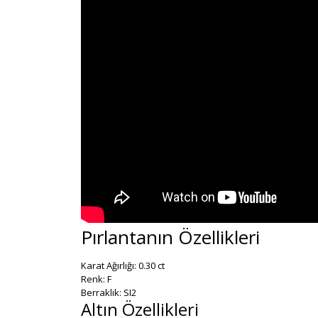
Pırlantanın Özellikleri
Karat Ağırlığı: 0.30 ct
Renk: F
Berraklık: SI2
Altın Özellikleri