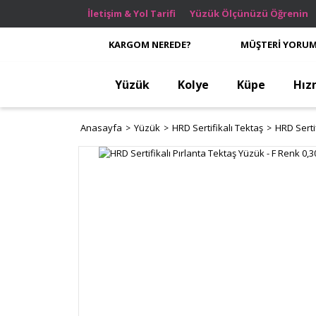
İletişim & Yol Tarifi
Yüzük Ölçünüzü Öğrenin
KARGOM NEREDE?
MÜŞTERİ YORUM
Yüzük
Kolye
Küpe
Hız
Anasayfa
Yüzük
HRD Sertifikalı Tektaş
HRD Serti