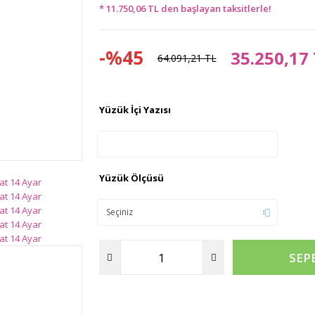
* 11.750,06 TL den başlayan taksitlerle!
-%45
35.250,17
64.091,21 TL
Yüzük İçi Yazısı
Yüzük Ölçüsü
SEP