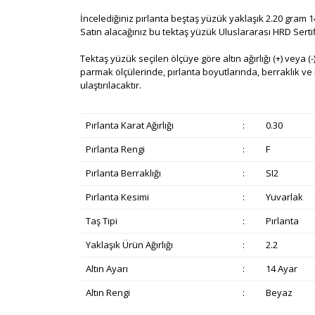
İncelediğiniz pırlanta beştaş yüzük yaklaşık 2.20 gram 14
Satın alacağınız bu tektaş yüzük Uluslararası HRD Sertifika
Tektaş yüzük seçilen ölçüye göre altın ağırlığı (+) veya (-)
parmak ölçülerinde, pırlanta boyutlarında, berraklık ve re
ulaştırılacaktır.
Pırlanta Karat Ağırlığı
:
0.30
Pırlanta Rengi
:
F
Pırlanta Berraklığı
:
SI2
Pırlanta Kesimi
:
Yuvarlak
Taş Tipi
:
Pırlanta
Yaklaşık Ürün Ağırlığı
:
2.2
Altın Ayarı
:
14 Ayar
Altın Rengi
:
Beyaz