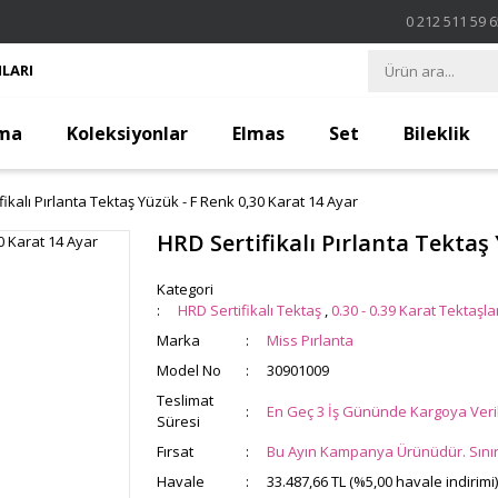
0 212 511 59 
LARI
ma
Koleksiyonlar
Elmas
Set
Bileklik
fikalı Pırlanta Tektaş Yüzük - F Renk 0,30 Karat 14 Ayar
HRD Sertifikalı Pırlanta Tektaş
Kategori
HRD Sertifikalı Tektaş
,
0.30 - 0.39 Karat Tektaşla
Marka
Miss Pırlanta
Model No
30901009
Teslimat
En Geç 3 İş Gününde Kargoya Veril
Süresi
Fırsat
Bu Ayın Kampanya Ürünüdür. Sınırlı
Havale
33.487,66 TL (%5,00 havale indirimi)