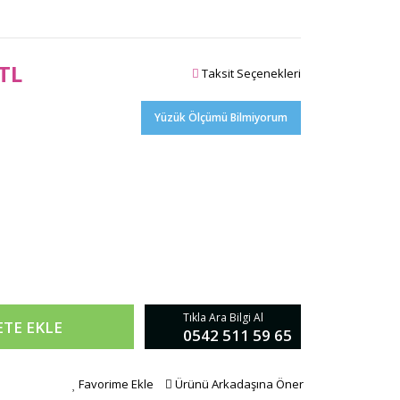
 TL
Taksit Seçenekleri
Yüzük Ölçümü Bilmiyorum
Tıkla Ara Bilgi Al
ETE EKLE
0542 511 59 65
Favorime Ekle
Ürünü Arkadaşına Öner