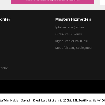
oriler
Müşteri Hizmetleri
İptal ve İade Şartları
Gizlilik ve Güvenlik
Gönder
Kişisel Veriler Politikası
Mesafeli Satış Sözleşmesi
yonlar
a Tüm Hakları Saklıdır. Kredi kartı bilgileriniz 256bit SSL Sertifikası ile %10