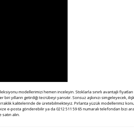
koleksiyonu modellerimizi hemen inceleyin. Stoklarla sınırlı avantajlı fiyatla
ri yılların getirdiği tecrübeyi yansıtır. Sonsuz aşkınızı simgeleyecek, ilişki
erraklık kalitelerinde de üretebilmekteyiz. Pırlanta yüzük modellerimiz k
ize e-posta gönderebilir ya da 0212 511 59 65 numaralı telefondan bizi arayab
 satın alın.