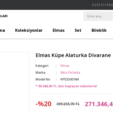
0 212 511 59 
LARI
ma
Koleksiyonlar
Elmas
Set
Bileklik
Elmas Küpe Alaturka Divarane
Kategori
Elmas
Marka
Miss Pırlanta
Model No
KPE5500184
* 90.448,80 TL den başlayan taksitlerle!
-%20
271.346,4
339.233,70 TL