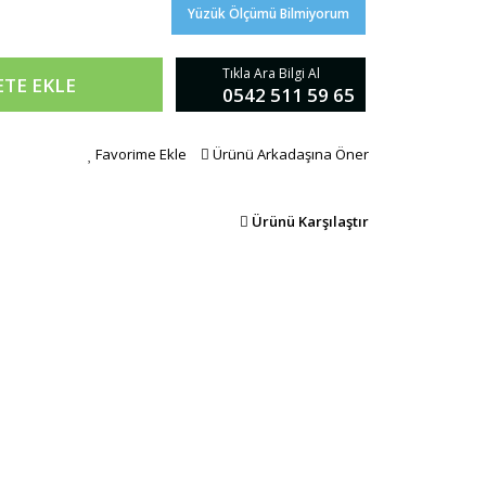
Yüzük Ölçümü Bilmiyorum
Tıkla Ara Bilgi Al
ETE EKLE
0542 511 59 65
Favorime Ekle
Ürünü Arkadaşına Öner
Ürünü Karşılaştır