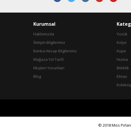
Ürün fiyatı diğer sitelerden daha pahalı.
Bu ürüne benzer farklı alternatifler olmalı.
Kurumsal
Kateg
Hakkımızda
Yüzük
İletişim Bilgilerimiz
Kolye
Banka Hesap Bilgilerimiz
Küpe
Mağaza Yol Tarifi
Hızma
Müşteri Yorumları
Bileklik
Blog
Elmas
Koleksi
© 2018 Miss Pırlant