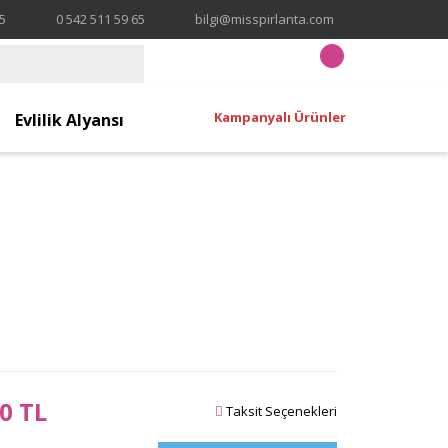
65
0 542 511 59 65
bilgi@misspirlanta.com
Kampanyalı Ürünler
Evlilik Alyansı
0 TL
Taksit Seçenekleri