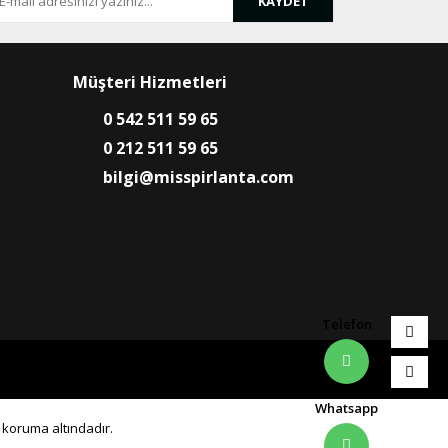
KAYDET
Müşteri Hizmetleri
0 542 511 59 65
0 212 511 59 65
bilgi@misspirlanta.com
Telefon
Whatsapp
0 koruma altındadır.