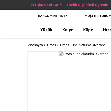
İletişim & Yol Tarifi
Yüzük Ölçünüzü Öğrenin
KARGOM NEREDE?
MÜŞTERİ YORUM
Yüzük
Kolye
Küpe
Hız
Anasayfa
Elmas
Elmas Küpe Alaturka Divarane