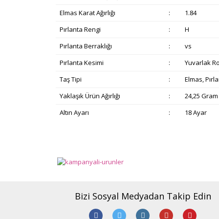
Elmas Karat Ağırlığı
:
1.84
Pırlanta Rengi
:
H
Pırlanta Berraklığı
:
vs
Pırlanta Kesimi
:
Yuvarlak R
Taş Tipi
:
Elmas, Pırl
Yaklaşık Ürün Ağırlığı
:
24,25 Gram
Altın Ayarı
:
18 Ayar
Bu ürünün fiyat bilgisi, resim, ürün açıklamalarında v
Görüş ve önerileriniz için teşekkür ederiz.
Ürün resmi kalitesiz, bozuk veya görüntülenemiyor.
Ürün açıklamasında eksik bilgiler bulunuyor.
Bizi Sosyal Medyadan Takip Edin
Ürün bilgilerinde hatalar bulunuyor.