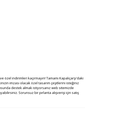
rı ve özel indirimleri kaçırmayın! Tamamı Kapalıçarşı'daki
nizin imzası olacak özel tasarım çeşitlerini isteğiniz
onusunda destek almak istiyorsanız web sitemizde
ilirsiniz. Sorunsuz bir pırlanta alışverişi için satış