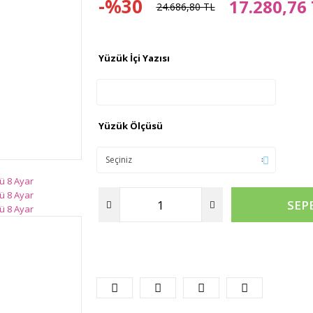
-%30
17.280,76
24.686,80 TL
Yüzük İçi Yazısı
Yüzük Ölçüsü
SEP