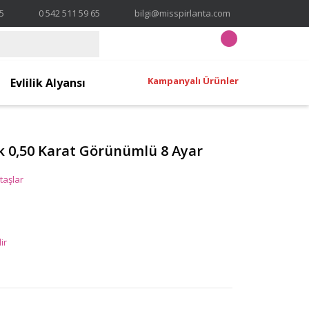
65
0 542 511 59 65
bilgi@misspirlanta.com
Kampanyalı Ürünler
Evlilik Alyansı
k 0,50 Karat Görünümlü 8 Ayar
taşlar
ir