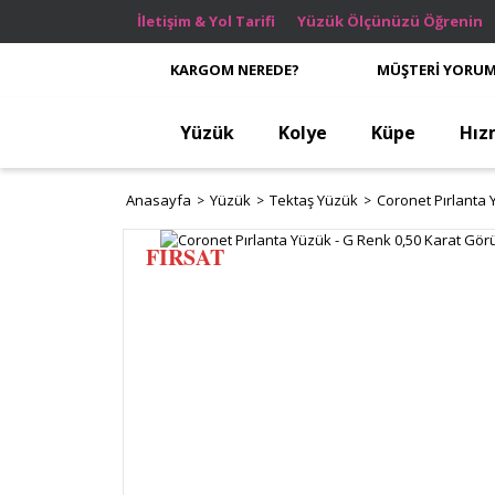
İletişim & Yol Tarifi
Yüzük Ölçünüzü Öğrenin
KARGOM NEREDE?
MÜŞTERİ YORUM
Yüzük
Kolye
Küpe
Hız
Anasayfa
Yüzük
Tektaş Yüzük
Coronet Pırlanta 
FIRSAT