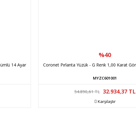
%40
nümlü 14 Ayar
Coronet Pırlanta Yüzük - G Renk 1,00 Karat Gö
MYZC601001
32.934,37 TL
54.890,61 TL
Karşılaştır