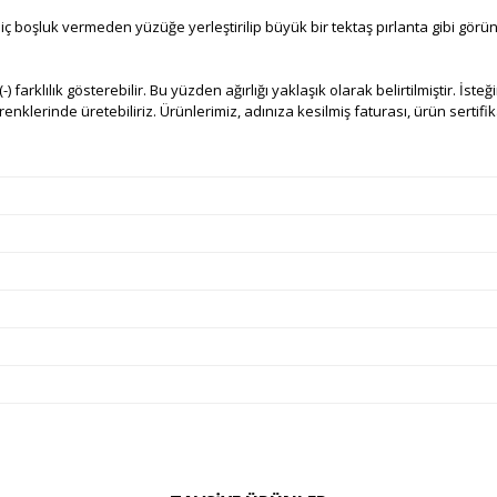
 hiç boşluk vermeden yüzüğe yerleştirilip büyük bir tektaş pırlanta gibi gö
) farklılık gösterebilir. Bu yüzden ağırlığı yaklaşık olarak belirtilmiştir. İste
nklerinde üretebiliriz. Ürünlerimiz, adınıza kesilmiş faturası, ürün sertifikas