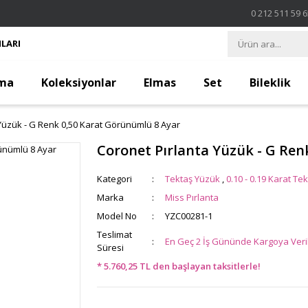
0 212 511 59 
LARI
ma
Koleksiyonlar
Elmas
Set
Bileklik
Yüzük - G Renk 0,50 Karat Görünümlü 8 Ayar
Coronet Pırlanta Yüzük - G Ren
Kategori
Tektaş Yüzük
,
0.10 - 0.19 Karat Tek
Marka
Miss Pırlanta
Model No
YZC00281-1
Teslimat
En Geç 2 İş Gününde Kargoya Veril
Süresi
* 5.760,25 TL den başlayan taksitlerle!