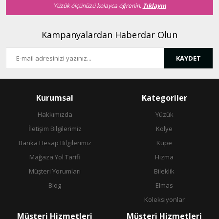
Yüzük ölçünüzü kolayca öğrenin,
Tıklayın
Kampanyalardan Haberdar Olun
KAYDET
Gönder
Kurumsal
Kategoriler
Hakkımızda
Yüzük
İletişim Bilgilerimiz
Kolye
Banka Hesap Bilgilerimiz
Küpe
Mağaza Yol Tarifi
Hızma
Müşteri Yorumları
Bileklik
Blog
Elmas
Koleksiyonlar
Müşteri Hizmetleri
Müşteri Hizmetleri