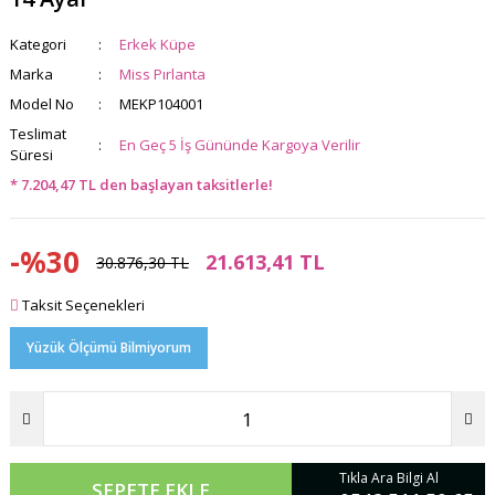
Kategori
Erkek Küpe
Marka
Miss Pırlanta
Model No
MEKP104001
Teslimat
En Geç 5 İş Gününde Kargoya Verilir
Süresi
* 7.204,47 TL den başlayan taksitlerle!
-%30
21.613,41 TL
30.876,30 TL
Taksit Seçenekleri
Yüzük Ölçümü Bilmiyorum
Tıkla Ara Bilgi Al
SEPETE EKLE