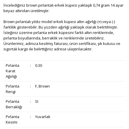
İncelediğiniz brown pırlantalı erkek küpesi yaklaşık 0,74 gram 14 ayar
beyaz altından üretilmiştir.
Brown pırlantalı yıldız model erkek küpesi altın ağırlığı (+) veya (-)
farklılık gösterebilir. Bu yüzden ağırlığı yaklaşık olarak belirtilmiştir.
İsteğiniz üzerine pırlanta erkek küpesini farklı altın renklerinde,
pırlanta boyutlarında, berraklık ve renklerinde üretebiliriz.
Ürünlerimiz, adınıza kesilmiş faturası, ürün sertifikası, şık kutusu ve
sigortalı kargo ile belirttiğiniz adrese ulaştırılacaktır.
Pırlanta
:
0.30
Karat
Ağırlığı
Pırlanta
:
F, Brown
Rengi
Pırlanta
:
SI
Berraklığı
Pırlanta
:
Yuvarlak
Kesimi