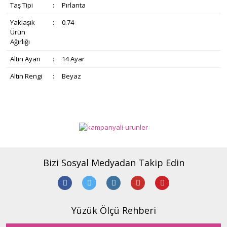
Taş Tipi
:
Pırlanta
Yaklaşık
:
0.74
Ürün
Ağırlığı
Altın Ayarı
:
14 Ayar
Altın Rengi
:
Beyaz
Bu ürünün fiyat bilgisi, resim, ürün açıklamalarında ve diğer
konularda yetersiz gördüğünüz noktaları öneri formunu
Bu ürüne ilk yorumu siz yapın!
Ürün hakkında henüz soru sorulmamış.
kullanarak tarafımıza iletebilirsiniz.
Görüş ve önerileriniz için teşekkür ederiz.
Yorum Yaz
Soru Sor
Bizi Sosyal Medyadan Takip Edin
Ürün resmi kalitesiz, bozuk veya görüntülenemiyor.
Ürün açıklamasında eksik bilgiler bulunuyor.
Ürün bilgilerinde hatalar bulunuyor.
Ürün fiyatı diğer sitelerden daha pahalı.
Yüzük Ölçü Rehberi
Bu ürüne benzer farklı alternatifler olmalı.