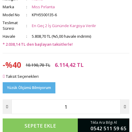
Marka
Miss Pırlanta
Model No
KPH5500135-6
Teslimat
En Geç 2 İş Gününde Kargoya Verilir
Süresi
Havale
5.808,70 TL (%5,00 havale indirimi)
* 2.038,14 TL den başlayan taksitlerle!
-%40
6.114,42 TL
10.190,70 TL
Taksit Seçenekleri
Yüzük Ölçümü Bilmiyorum
Tıkla Ara Bilgi Al
SEPETE EKLE
0542 511 59 65