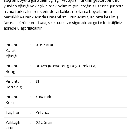
Seçilen boyuta göre altın ağırlığı (+) veya (-) farklılık gösterebilir. Bu
yüzden ağırlığı yaklaşık olarak belirtilmiştir. İsteğiniz üzerine pırlanta
hızma farklı altın renklerinde, arkalıkda, pırlanta boyutlarında,
berraklık ve renklerinde üretebiliriz. Ürünlerimiz, adınıza kesilmiş
faturası, ürün sertifikası, şık kutusu ve sigortalı kargo ile belirttiğiniz
adrese ulaştırılacaktır.
Pırlanta
:
0,05 Karat
Karat
Ağırlığı
Pırlanta
:
Brown (Kahverengi Doğal Pırlanta)
Rengi
Pırlanta
:
SI
Berraklığı
Pırlanta
:
Yuvarlak
Kesimi
Taş Tipi
:
Pırlanta
Yaklaşık
:
0,12 Gram
Ürün