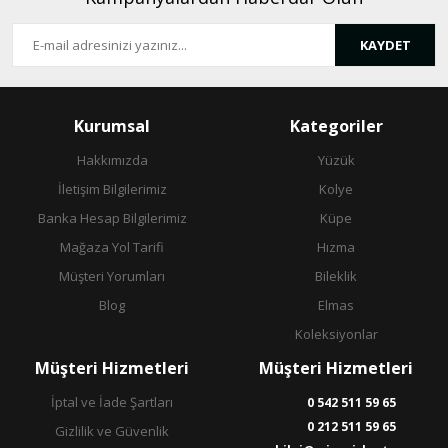
KAYDET
Gönder
Kurumsal
Kategoriler
Hakkımızda
Yüzük
İletişim Bilgilerimiz
Kolye
Banka Hesap Bilgilerimiz
Küpe
Mağaza Yol Tarifi
Hızma
Müşteri Yorumları
Bileklik
Blog
Elmas
Koleksiyonlar
Müşteri Hizmetleri
Müşteri Hizmetleri
İptal ve İade Şartları
0 542 511 59 65
0 212 511 59 65
Gizlilik ve Güvenlik