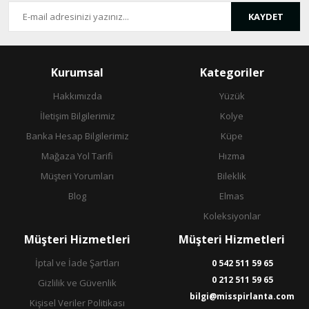
KAYDET
Gönder
Kurumsal
Kategoriler
Hakkımızda
Yüzük
İletişim Bilgilerimiz
Kolye
Banka Hesap Bilgilerimiz
Küpe
Mağaza Yol Tarifi
Hızma
Müşteri Yorumları
Bileklik
Blog
Elmas
Koleksiyonlar
Müşteri Hizmetleri
Müşteri Hizmetleri
İptal ve İade Şartları
0 542 511 59 65
0 212 511 59 65
Gizlilik ve Güvenlik
bilgi@misspirlanta.com
Kişisel Veriler Politikası