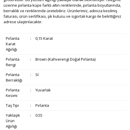
üzerine pırlanta küpe farklı altın renklerinde, pırlanta boyutlarında,
berraklık ve renklerinde üretebiliriz. Ürünlerimiz, adınıza kesilmiş
faturası, ürün sertifikası, şık kutusu ve sigortalı kargo ile belirttiğiniz
adrese ulaştırılacaktır.
Pırlanta
:
0,15 Karat
Karat
Ağırlığı
Pırlanta
:
Brown (Kahverengi Doğal Pırlanta)
Rengi
Pırlanta
:
SI
Berraklığı
Pırlanta
:
Yuvarlak
Kesimi
Taş Tipi
:
Pırlanta
Yaklaşık
:
0.55
Ürün
Ağırlığı