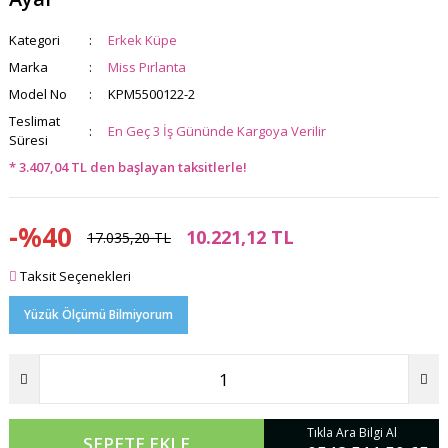
Kategori
Erkek Küpe
Marka
Miss Pırlanta
Model No
KPM5500122-2
Teslimat
En Geç 3 İş Gününde Kargoya Verilir
Süresi
* 3.407,04 TL den başlayan taksitlerle!
-%40
10.221,12 TL
17.035,20 TL
Taksit Seçenekleri
Yüzük Ölçümü Bilmiyorum
Tıkla Ara Bilgi Al
SEPETE EKLE