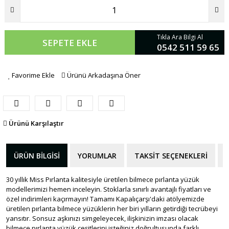
Tıkla Ara Bilgi Al
SEPETE EKLE
0542 511 59 65
Favorime Ekle
Ürünü Arkadaşına Öner
Ürünü Karşılaştır
ÜRÜN BILGISI
YORUMLAR
TAKSIT SEÇENEKLERI
30 yıllık Miss Pırlanta kalitesiyle üretilen bilmece pırlanta yüzük
modellerimizi hemen inceleyin. Stoklarla sınırlı avantajlı fiyatları ve
özel indirimleri kaçırmayın! Tamamı Kapalıçarşı'daki atölyemizde
üretilen pırlanta bilmece yüzüklerin her biri yılların getirdiği tecrübeyi
yansıtır. Sonsuz aşkınızı simgeleyecek, ilişkinizin imzası olacak
bilmece pırlanta yüzük çeşitlerini isteğiniz doğrultusunda farklı