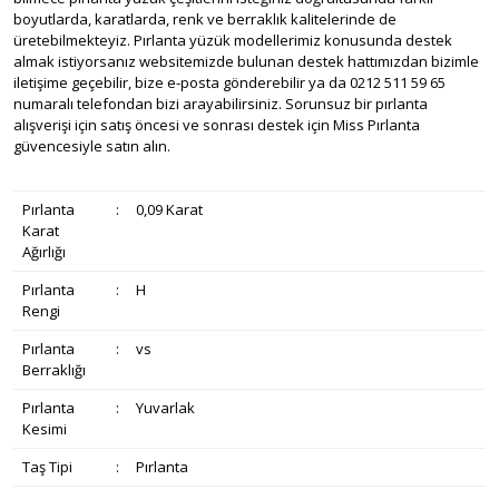
boyutlarda, karatlarda, renk ve berraklık kalitelerinde de
üretebilmekteyiz. Pırlanta yüzük modellerimiz konusunda destek
almak istiyorsanız websitemizde bulunan destek hattımızdan bizimle
iletişime geçebilir, bize e-posta gönderebilir ya da 0212 511 59 65
numaralı telefondan bizi arayabilirsiniz. Sorunsuz bir pırlanta
alışverişi için satış öncesi ve sonrası destek için Miss Pırlanta
güvencesiyle satın alın.
Pırlanta
:
0,09 Karat
Karat
Ağırlığı
Pırlanta
:
H
Rengi
Pırlanta
:
vs
Berraklığı
Pırlanta
:
Yuvarlak
Kesimi
Taş Tipi
:
Pırlanta