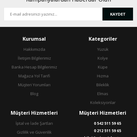
KAYDET
Gönder
Kurumsal
Kategoriler
Hakkımızda
Yüzük
İletişim Bilgilerimiz
Kolye
Banka Hesap Bilgilerimiz
Küpe
Mağaza Yol Tarifi
Hızma
Müşteri Yorumları
Bileklik
Blog
Elmas
Koleksiyonlar
Müşteri Hizmetleri
Müşteri Hizmetleri
İptal ve İade Şartları
0 542 511 59 65
0 212 511 59 65
Gizlilik ve Güvenlik