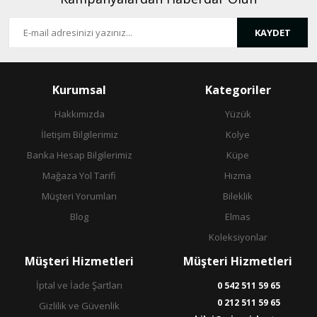
KAYDET
Gönder
Kurumsal
Kategoriler
Hakkımızda
Yüzük
İletişim Bilgilerimiz
Kolye
Banka Hesap Bilgilerimiz
Küpe
Mağaza Yol Tarifi
Hızma
Müşteri Yorumları
Bileklik
Blog
Elmas
Koleksiyonlar
Müşteri Hizmetleri
Müşteri Hizmetleri
İptal ve İade Şartları
0 542 511 59 65
0 212 511 59 65
Gizlilik ve Güvenlik