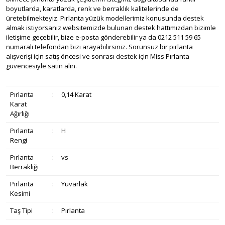
boyutlarda, karatlarda, renk ve berraklık kalitelerinde de
üretebilmekteyiz. Pırlanta yüzük modellerimiz konusunda destek
almak istiyorsanız websitemizde bulunan destek hattımızdan bizimle
iletişime geçebilir, bize e-posta gönderebilir ya da 0212 511 59 65
numaralı telefondan bizi arayabilirsiniz. Sorunsuz bir pırlanta
alışverişi için satış öncesi ve sonrası destek için Miss Pırlanta
güvencesiyle satın alın.
Pırlanta
:
0,14 Karat
Karat
Ağırlığı
Pırlanta
:
H
Rengi
Pırlanta
:
vs
Berraklığı
Pırlanta
:
Yuvarlak
Kesimi
Taş Tipi
:
Pırlanta