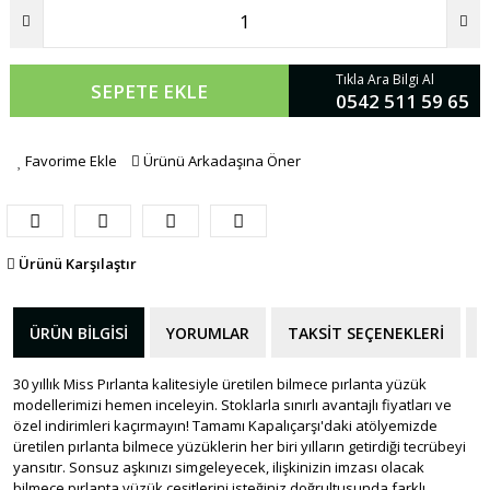
Tıkla Ara Bilgi Al
SEPETE EKLE
0542 511 59 65
Favorime Ekle
Ürünü Arkadaşına Öner
Ürünü Karşılaştır
ÜRÜN BILGISI
YORUMLAR
TAKSIT SEÇENEKLERI
30 yıllık Miss Pırlanta kalitesiyle üretilen bilmece pırlanta yüzük
modellerimizi hemen inceleyin. Stoklarla sınırlı avantajlı fiyatları ve
özel indirimleri kaçırmayın! Tamamı Kapalıçarşı'daki atölyemizde
üretilen pırlanta bilmece yüzüklerin her biri yılların getirdiği tecrübeyi
yansıtır. Sonsuz aşkınızı simgeleyecek, ilişkinizin imzası olacak
bilmece pırlanta yüzük çeşitlerini isteğiniz doğrultusunda farklı