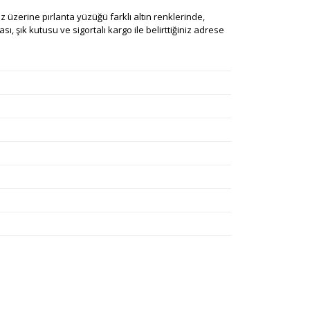
iniz üzerine pırlanta yüzüğü farklı altın renklerinde,
ı, şık kutusu ve sigortalı kargo ile belirttiğiniz adrese
rafımıza iletebilirsiniz.