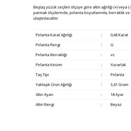
Beştaş yüzük seçilen ölçüye göre altın ağırlığı (+) veya (-)
parmak ölçülerinde, pırlanta boyutlarında, berraklık ve re
ulaştırılacaktır.
Pırlanta Karat Ağırlığı
:
0,46 Karat
Pırlanta Rengi
:
G
Pırlanta Berraklığı
:
vs
Pırlanta Kesimi
:
Yuvarlak
Taş Tipi
:
Pırlanta
Yaklaşık Ürün Ağırlığı
:
3,41 Gram
Altın Ayarı
:
18 Ayar
Altın Rengi
:
Beyaz
Bu ürünün fiyat bilgisi, resim, ürün açıklamalarında v
Görüş ve önerileriniz için teşekkür ederiz.