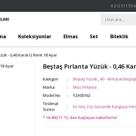
0 212 511 59 
LARI
ma
Koleksiyonlar
Elmas
Set
Bileklik
üzük - 0,46 Karat G Renk 18 Ayar
Beştaş Pırlanta Yüzük - 0,46 Ka
Kategori
Beştaş Yüzük
,
40 - 49 Karat Beştaş
Marka
Miss Pırlanta
Model No
YZA00162
Teslimat
En Geç 3 İş Gününde Kargoya Veril
Süresi
* 16.400,11 TL den başlayan taksitlerle!