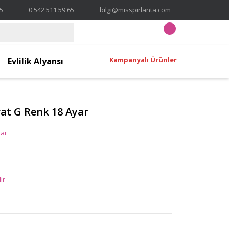
65
0 542 511 59 65
bilgi@misspirlanta.com
Kampanyalı Ürünler
Evlilik Alyansı
rat G Renk 18 Ayar
lar
ir