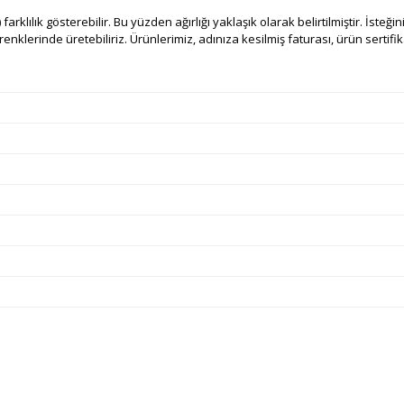
 farklılık gösterebilir. Bu yüzden ağırlığı yaklaşık olarak belirtilmiştir. İsteğ
nklerinde üretebiliriz. Ürünlerimiz, adınıza kesilmiş faturası, ürün sertifikas
e diğer konularda yetersiz gördüğünüz noktaları öneri formunu kullanarak ta