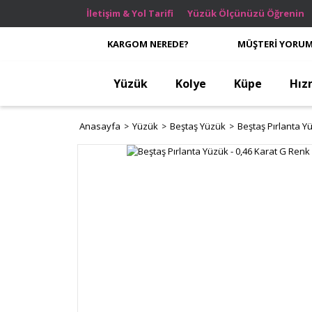
İletişim & Yol Tarifi
Yüzük Ölçünüzü Öğrenin
KARGOM NEREDE?
MÜŞTERİ YORUM
Yüzük
Kolye
Küpe
Hız
Anasayfa
Yüzük
Beştaş Yüzük
Beştaş Pırlanta Y