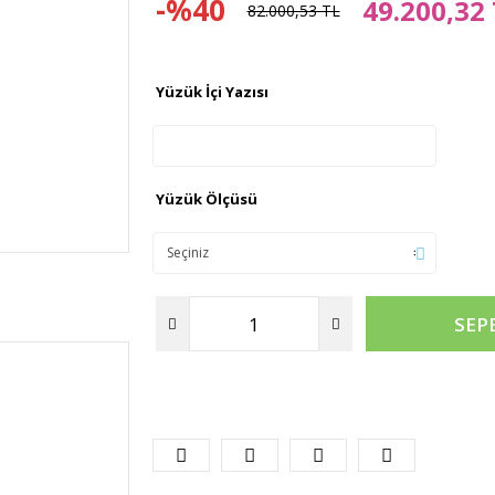
-%40
49.200,32
82.000,53 TL
Yüzük İçi Yazısı
Yüzük Ölçüsü
SEP