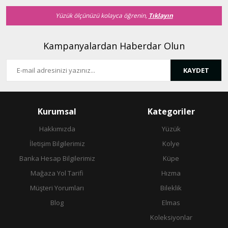
Bu ürüne benzer farklı alternatifler olmalı.
Yüzük ölçünüzü kolayca öğrenin,
Tıklayın
Kampanyalardan Haberdar Olun
KAYDET
Gönder
Kurumsal
Kategoriler
Hakkımızda
Yüzük
İletişim Bilgilerimiz
Kolye
Banka Hesap Bilgilerimiz
Küpe
Mağaza Yol Tarifi
Hızma
Müşteri Yorumları
Bileklik
Blog
Elmas
Koleksiyonlar