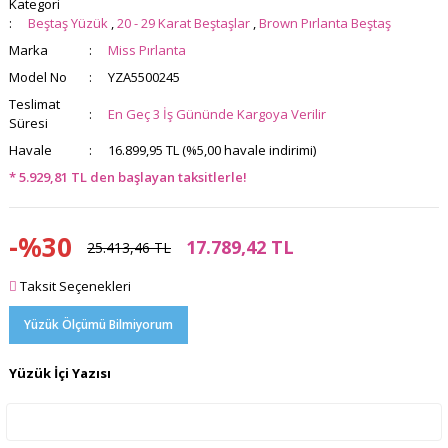
Kategori
Beştaş Yüzük
,
20 - 29 Karat Beştaşlar
,
Brown Pırlanta Beştaş
Marka
Miss Pırlanta
Model No
YZA5500245
Teslimat
En Geç 3 İş Gününde Kargoya Verilir
Süresi
Havale
16.899,95 TL (%5,00 havale indirimi)
* 5.929,81 TL den başlayan taksitlerle!
-%30
17.789,42 TL
25.413,46 TL
Taksit Seçenekleri
Yüzük Ölçümü Bilmiyorum
Yüzük İçi Yazısı