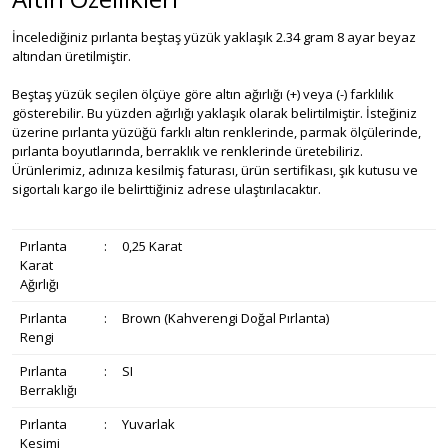
İncelediğiniz pırlanta beştaş yüzük yaklaşık 2.34 gram 8 ayar beyaz
altından üretilmiştir.
Beştaş yüzük seçilen ölçüye göre altın ağırlığı (+) veya (-) farklılık
gösterebilir. Bu yüzden ağırlığı yaklaşık olarak belirtilmiştir. İsteğiniz
üzerine pırlanta yüzüğü farklı altın renklerinde, parmak ölçülerinde,
pırlanta boyutlarında, berraklık ve renklerinde üretebiliriz.
Ürünlerimiz, adınıza kesilmiş faturası, ürün sertifikası, şık kutusu ve
sigortalı kargo ile belirttiğiniz adrese ulaştırılacaktır.
Pırlanta
:
0,25 Karat
Karat
Ağırlığı
Pırlanta
:
Brown (Kahverengi Doğal Pırlanta)
Rengi
Pırlanta
:
SI
Berraklığı
Pırlanta
:
Yuvarlak
Kesimi