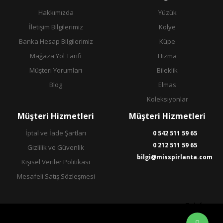
Hakkımızda
Yüzük
İletişim Bilgilerimiz
Kolye
Banka Hesap Bilgilerimiz
Küpe
Mağaza Yol Tarifi
Hızma
Müşteri Yorumları
Bileklik
Blog
Elmas
Koleksiyonlar
Müşteri Hizmetleri
Müşteri Hizmetleri
İptal ve İade Şartları
0 542 511 59 65
0 212 511 59 65
Gizlilik ve Güvenlik
bilgi@misspirlanta.com
Kişisel Veriler Politikası
Mesafeli Satış Sözleşmesi
Telefon