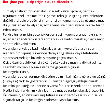
iletişime geçilip siparişiniz düzeltilecektir.
Tüm alyanslarımızın içleri dolu, yüksek kaliteli işçilikle, parmak
ölçünüze özel üretilmektedir. Şarnel tekniği ile içi boş üretilenlerden
değildir. İçi dolu olduğu için herhangi bir yamulma veya göçme olmaz.
Bu yüzükleri evlilik alyansı, söz alyansı ve nişan alyansı olarak tercih
edebilirsiniz.
Farklı altın rengi için seçeneklerden seçim yapmayı unutmayınız. İki
alyansı da farklı renk isterseniz erkek ve kadın olarak ayrı ayrı seçip
sepete ekleyebilirsiniz.
Alyansları erkek ve kadın olarak ayrı ayrı veya çift olarak satın
alabilirsiniz. Sipariş sürecinde detaylı bilgi almak veya telefonda
sipariş vermek için bizimle işletişime geçebilirsiniz.
Kişiye özel üretildikleri için ölçünüzüz kesin olmasına dikkat ediniz.
Eğer bilmiyorsanız bizimle iletişime geçerek ölçünüzü
belirleyebilirsiniz.
Alyanslar seçilen parmak ölçüsüne ve mm kalınlığına göre altın ağırlığı
(+) veya (-) farklılık gösterebilir. Bu yüzden ağırlığı yaklaşık olarak
belirtilmiştir. İsteğiniz üzerine alyansı farklı altın renklerinde, parmak
ölçülerinde, farklı mm kalınlıklarında mat ve parlak olarak üretebiliriz.
Ürünlerimiz, adınıza kesilmiş faturası, ürün sertifikası, şık kutusu ve
sigortalı kargo ile belirttiğiniz adrese ulaştırılacaktır.