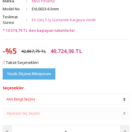
Marka
Miss Pırlanta
Model No
EVL0023-6.5mm
Teslimat
En Geç 5 İş Gününde Kargoya Verilir
Süresi
* 13.574,79 TL den başlayan taksitlerle!
-%5
40.724,36 TL
42.867,75 TL
Taksit Seçenekleri
Yüzük Ölçümü Bilmiyorum
Seçenekler