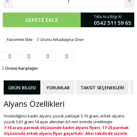
Tıkla Ara Bilgi Al
SEPETE EKLE
0542 511 59 65
Favorime Ekle
Ürünü Arkadaşına Öner
Ürünü Karşılaştır
ÜRÜN BILGISI
YORUMLAR
TAKSIT SEÇENEKLERI
Alyans Özellikleri
İncelediğiniz kadın alyans yüzük yaklaşık 5,10 gram, erkek alyans
yüzük 5,61 gram 14 ayar altından 6,5 mm eninde üretilmiştir.
7-16 arası parmak ölçüsünde kadın alyans fiyatı, 17-25 parmak
ölçüsünde erkek alyans fiyat geçerlidir. Aksi takdirde sizinle