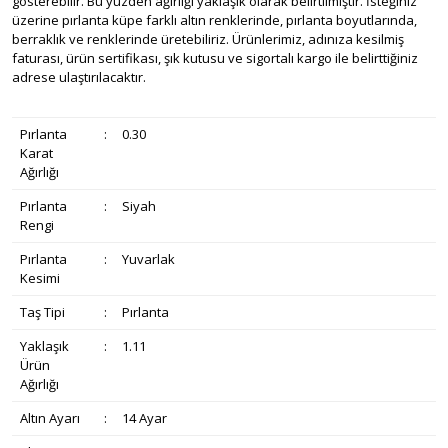
gösterebilir. Bu yüzden ağırlığı yaklaşık olarak belirtilmiştir. İsteğiniz
üzerine pırlanta küpe farklı altın renklerinde, pırlanta boyutlarında,
berraklık ve renklerinde üretebiliriz. Ürünlerimiz, adınıza kesilmiş
faturası, ürün sertifikası, şık kutusu ve sigortalı kargo ile belirttiğiniz
adrese ulaştırılacaktır.
Pırlanta
:
0.30
Karat
Ağırlığı
Pırlanta
:
Siyah
Rengi
Pırlanta
:
Yuvarlak
Kesimi
Taş Tipi
:
Pırlanta
Yaklaşık
:
1.11
Ürün
Ağırlığı
Altın Ayarı
:
14 Ayar