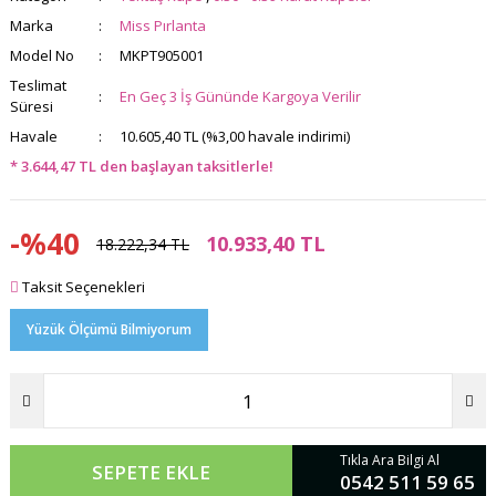
Marka
Miss Pırlanta
Model No
MKPT905001
Teslimat
En Geç 3 İş Gününde Kargoya Verilir
Süresi
Havale
10.605,40 TL (%3,00 havale indirimi)
* 3.644,47 TL den başlayan taksitlerle!
-%40
10.933,40 TL
18.222,34 TL
Taksit Seçenekleri
Yüzük Ölçümü Bilmiyorum
Tıkla Ara Bilgi Al
SEPETE EKLE
0542 511 59 65