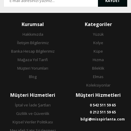
KAYDET
Kurumsal
Kategoriler
Hakkımızda
Yüzük
İletişim Bilgilerimiz
Kolye
Banka Hesap Bilgilerimiz
Küpe
Mağaza Yol Tarifi
Hızma
Müşteri Yorumları
Bileklik
Blog
Elmas
Koleksiyonlar
Müşteri Hizmetleri
Müşteri Hizmetleri
İptal ve İade Şartları
0 542 511 59 65
0 212 511 59 65
Gizlilik ve Güvenlik
bilgi@misspirlanta.com
Kişisel Veriler Politikası
Mesafeli Satış Sözleşmesi