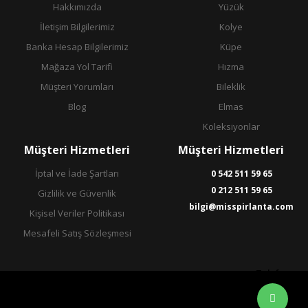
Hakkımızda
Yüzük
İletişim Bilgilerimiz
Kolye
Banka Hesap Bilgilerimiz
Küpe
Mağaza Yol Tarifi
Hızma
Müşteri Yorumları
Bileklik
Blog
Elmas
Koleksiyonlar
Müşteri Hizmetleri
Müşteri Hizmetleri
İptal ve İade Şartları
0 542 511 59 65
0 212 511 59 65
Gizlilik ve Güvenlik
bilgi@misspirlanta.com
Kişisel Veriler Politikası
Mesafeli Satış Sözleşmesi
Telefon