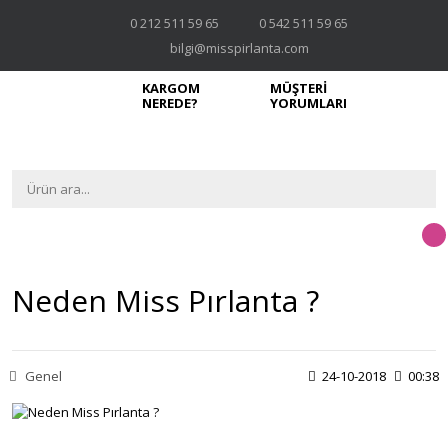
0 212 511 59 65
0 542 511 59 65
bilgi@misspirlanta.com
KARGOM
MÜŞTERİ
NEREDE?
YORUMLARI
Neden Miss Pırlanta ?
Genel
24-10-2018
00:38